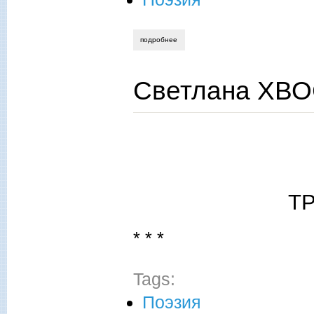
подробнее
о из башкирского народного юмора. по
Светлана ХВО
Т
* * *
Tags:
Поэзия