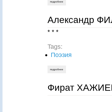
подробнее
о газим шафиков. белые вербы поэта.
Александр ФИ
* * *
Tags:
Поэзия
подробнее
о александр филиппов. из новых стихов
Фират ХАЖИЕВ