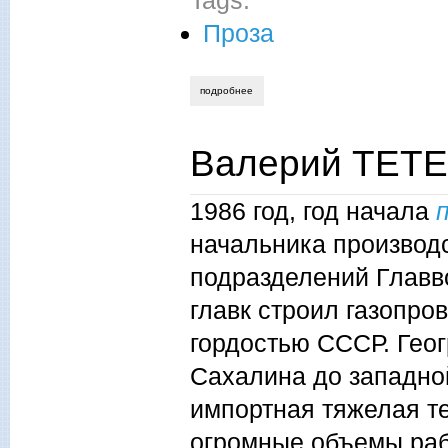
Проза
подробнее
о рашит султангареев. хлеб с маслом.
Валерий ТЕТЕ
1986 год, год начала
начальника производс
подразделений Главво
главк строил газопро
гордостью СССР. Геог
Сахалина до западно
импортная тяжелая т
огромные объемы раб