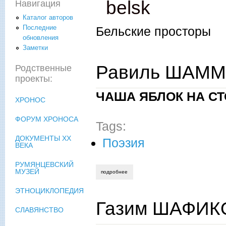
belsk
Навигация
Каталог авторов
Последние
Бельские просторы
обновления
Заметки
Равиль ШАММА
Родственные
проекты:
ЧАША ЯБЛОК НА С
ХРОНОС
ФОРУМ ХРОНОСА
Tags:
ДОКУМЕНТЫ XX
Поэзия
ВЕКА
РУМЯНЦЕВСКИЙ
МУЗЕЙ
подробнее
о равиль шаммас. встреча с молодость
ЭТНОЦИКЛОПЕДИЯ
Газим ШАФИКО
СЛАВЯНСТВО