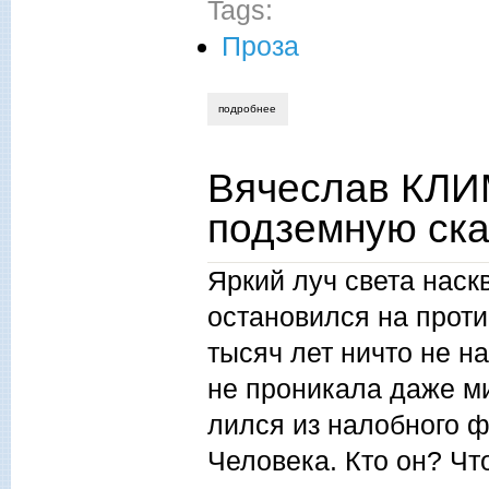
Tags:
Проза
подробнее
о фират хажиев. телефон. рассказ.
Вячеслав КЛИ
подземную ска
Яркий луч света наск
остановился на прот
тысяч лет ничто не н
не проникала даже ми
лился из налобного ф
Человека. Кто он? Чт