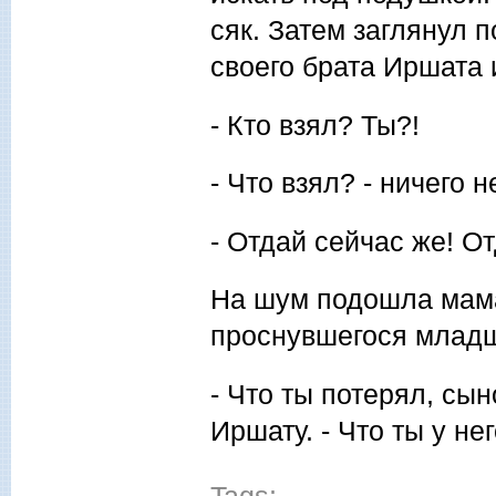
сяк. Затем заглянул 
своего брата Иршата 
- Кто взял? Ты?!
- Что взял? - ничего 
- Отдай сейчас же! От
На шум подошла мама
проснувшегося младш
- Что ты потерял, сын
Иршату. - Что ты у не
Tags: