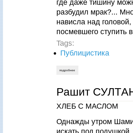
где даже тишину мож
разбудил мрак?... Мн
нависла над головой,
посмевшего ступить в
Tags:
Публицистика
подробнее
о вячеслав климец. путешествие в подз
Рашит СУЛТАН
ХЛЕБ С МАСЛОМ
Однажды утром Шамил
искать под подушкой.