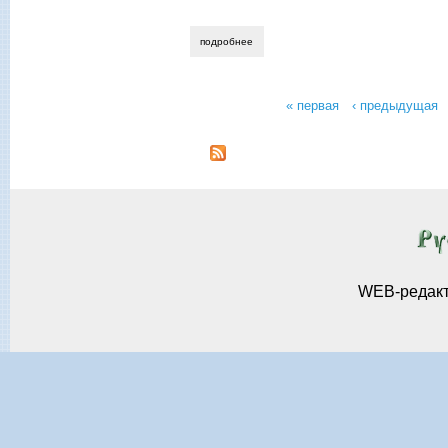
подробнее
о светлана хвостенко. десантура в пути
« первая
‹ предыдущая
Страницы
WEB-редак