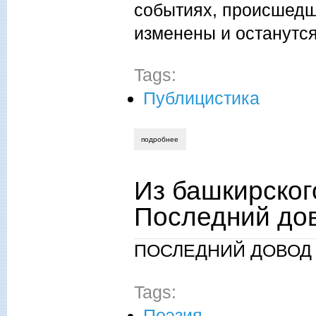
событиях, происшедш
изменены и останутс
Tags:
Публицистика
подробнее
о лейсян тимирова. где ты, мой внук?
Из башкирског
Последний до
ПОСЛЕДНИЙ ДОВОД
Tags:
Поэзия