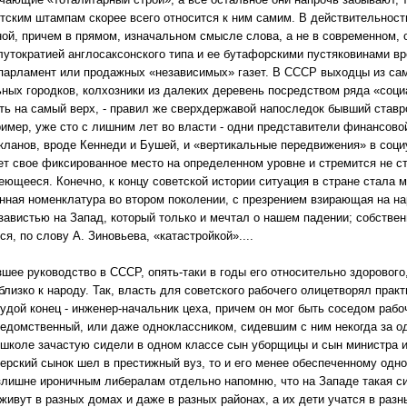
тским штампам скорее всего относится к ним самим. В действительнос
ой, причем в прямом, изначальном смысле слова, а не в современном
лутократией англосаксонского типа и ее бутафорскими пустяковинами 
парламент или продажных «независимых» газет. В СССР выходцы из само
ных городков, колхозники из далеких деревень посредством ряда «со
ть на самый верх, - правил же сверхдержавой напоследок бывший став
имер, уже сто с лишним лет во власти - одни представители финансово
кланов, вроде Кеннеди и Бушей, и «вертикальные передвижения» в соци
т свое фиксированное место на определенном уровне и стремится не ст
еющееся. Конечно, к концу советской истории ситуация в стране стала м
нная номенклатура во втором поколении, с презрением взирающая на нар
завистью на Запад, который только и мечтал о нашем падении; собствен
я, по слову А. Зиновьева, «катастройкой»....
зшее руководство в СССР, опять-таки в годы его относительно здоровог
близко к народу. Так, власть для советского рабочего олицетворял практи
худой конец - инженер-начальник цеха, причем он мог быть соседом рабо
ведомственный, или даже одноклассником, сидевшим с ним некогда за од
 школе зачастую сидели в одном классе сын уборщицы и сын министра и
ерский сынок шел в престижный вуз, то и его менее обеспеченному одно
Излишне ироничным либералам отдельно напомню, что на Западе такая с
живут в разных домах и даже в разных районах, а их дети учатся в разн