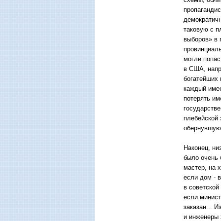
пропагандис
демократичн
таковую с п
выборов» в 
провинциаль
могли попас
в США, напр
богатейших 
каждый имее
потерять им
государстве
плебейской 
обернувшуюс
Наконец, ни
было очень 
мастер, на 
если дом - 
в советской
если минист
заказан... 
и инженеры 