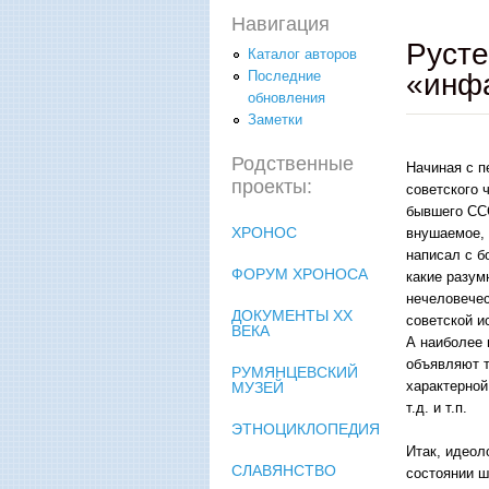
Навигация
Русте
Каталог авторов
«инфа
Последние
обновления
Заметки
Родственные
Начиная с 
проекты:
советского 
бывшего ССС
ХРОНОС
внушаемое, 
написал с б
ФОРУМ ХРОНОСА
какие разум
нечеловечес
ДОКУМЕНТЫ XX
советской и
ВЕКА
А наиболее 
объявляют т
РУМЯНЦЕВСКИЙ
характерной
МУЗЕЙ
т.д. и т.п.
ЭТНОЦИКЛОПЕДИЯ
Итак, идеол
СЛАВЯНСТВО
состоянии ш