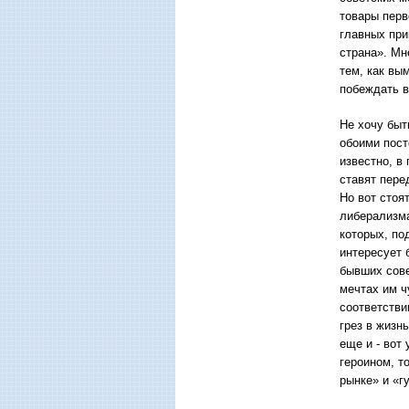
товары перв
главных при
страна». Мн
тем, как вы
побеждать в
Не хочу быт
обоими пост
известно, в
ставят пере
Но вот стоя
либерализма
которых, по
интересует 
бывших сове
мечтах им ч
соответстви
грез в жизн
еще и - вот
героином, т
рынке» и «г