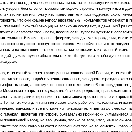
кать этих господ в человеконенавистничестве, в равнодушии и жестокос
, уверен, бесполезно - моральный кодекс строителя коммунизма и да
сти - это не про них, они у нас представители постмодернистского, нело
говорить, что они крайне непоследовательны: коммунистов упрекают в г
, ползучий, скрытый геноцид не только не осуждают, а даже иной раз ст
твуют о несамостоятельности, пассивности, тупости русских и советски
материальный базис страны - фабрики, заводы, месторождения, институ
сивного» и «тупого», «ненужного» народа. Не проймет их и этот аргумент
ичности их мышления. Но вот попытаться осмыслить их главный тезис -
людей, думаю, нужно обязательно, хотя бы для того, чтобы лучше знать 
икатурам.
но, и типичный человек традиционной православной России, и типичный 
 заклятого врага, подобно членам хваленого, западного «гражданского о
 инфантилизма, а потому что просто не отделяли себя от государства. 
е Московского царства государство было его родимым, православным ца
эксплуататорами и тиранами, а отцами своих крестьян и в то же время бр
а. Точно так же и для типичного советского рабочего, колхозника, инжен
оче-крестьянская, и все в стране - от руководителя партии до слесаря п
о либерал, прочитав эти строки, обязательно иронически ухмыльнется и
й пропагандой народ, но это, думаю, только от того, что у наших либер
 советского прошлого они охотно вспоминают только те моменты, которы
чающие «тоталитарный строй», а все остальное они напрочь забывают, т