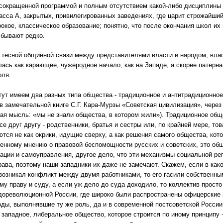
 сокращенной программой и полным отсутствием какой-либо дисциплины и
асса А, закрытых, привилегированных заведениях, где царит строжайший
кое, классическое образование; понятно, что после окончания школ их
 бывают редко.
 тесной общинной связи между представителями власти и народом, влас
ась как карающее, чужеродное начало, как на Западе, а скорее патернал
оля.
тут имеем два разных типа общества - традиционное и антитрадиционное
в замечательной книге С.Г. Кара-Мурзы «Советская цивилизация», чере
ая мысль: «мы не знали общества, в котором жили»). Традиционное общ
все друг другу - родственники, братья и сестры или, по крайней мере, т
тся не как окрики, идущие сверху, а как решения самого общества, кот
енному мнению о правовой беспомощности русских и советских, это об
ации и самоуправления, другое дело, что эти механизмы социальной ре
рава, поэтому наши западники их даже не замечают. Скажем, если в ка
возникал конфликт между двумя работниками, то его гасили собственным
у праву и суду, а если уж дело до суда доходило, то коллектив просто
дореволюционной России, где широко были распространены офицерские и
ды, выполнявшие ту же роль, да и в современной постсоветской России
 западное, либеральное общество, которое строится по иному принципу -