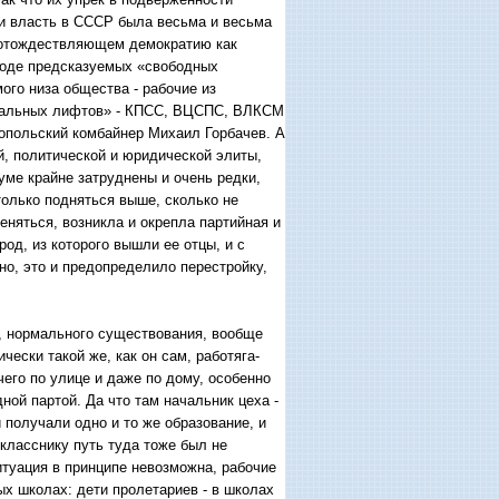
ти власть в СССР была весьма и весьма
, отождествляющем демократию как
вроде предсказуемых «свободных
го низа общества - рабочие из
циальных лифтов» - КПСС, ВЦСПС, ВЛКСМ
ропольский комбайнер Михаил Горбачев. А
й, политической и юридической элиты,
уме крайне затруднены и очень редки,
олько подняться выше, сколько не
еняться, возникла и окрепла партийная и
од, из которого вышли ее отцы, и с
но, это и предопределило перестройку,
о, нормального существования, вообще
чески такой же, как он сам, работяга-
чего по улице и даже по дому, особенно
ной партой. Да что там начальник цеха -
 получали одно и то же образование, и
класснику путь туда тоже был не
итуация в принципе невозможна, рабочие
ых школах: дети пролетариев - в школах