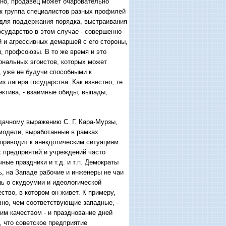
чно, продавец может очаровательно
ак группа специалистов разных профилей
 для поддержания порядка, выстраивания
осударство в этом случае - совершенно
 и агрессивных демаршей с его стороны,
, профсоюзы. В то же время и это
ональных эгоистов, которых может
, уже не будучи способными к
 лагеря государства. Как известно, те
ктива, - взаимные обиды, выпады,
удачному выражению С. Г. Кара-Мурзы,
модели, выработанные в рамках
приводит к анекдотическим ситуациям.
х предприятий и учреждений часто
ые праздники и т.д. и т.п. Демократы
ь, на Западе рабочие и инженеры не чаи
шь о скудоумии и идеологической
тво, в котором он живет. К примеру,
но, чем соответствующие западные, -
им качеством - и празднование дней
, что советское предприятие