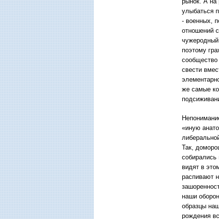
рынок. А на
улыбаться п
- военных, 
отношений с
чужеродный 
поэтому гра
сообщество 
свести вмес
элементарно
же самые ко
подсиживани
Непонимание
«иную анато
либеральной
Так, доморо
собирались 
видят в это
распивают н
зашоренност
наши оборон
образцы наш
рождения вс