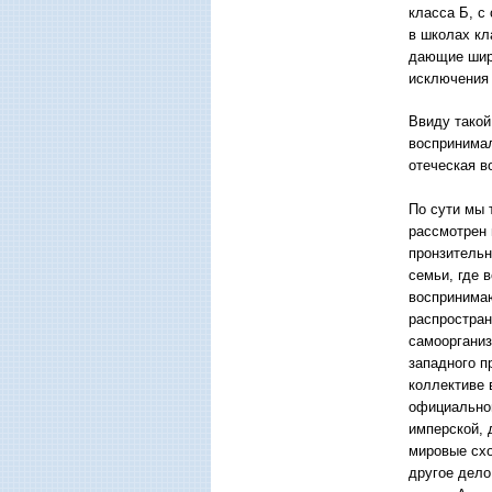
класса Б, с
в школах кл
дающие широ
исключения
Ввиду такой
воспринимал
отеческая в
По сути мы 
рассмотрен 
пронзительн
семьи, где 
воспринимаю
распростран
самоорганиз
западного п
коллективе 
официальном
имперской, 
мировые схо
другое дело