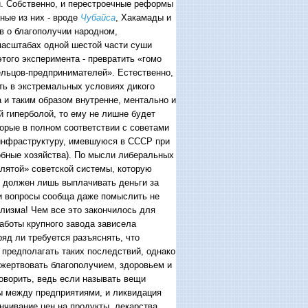
и. Собственно, и перестроечные реформы
ные из них - вроде
Чубайса
, Хакамады и
в о благополучии народном,
масштабах одной шестой части суши
этого эксперимента - превратить «гомо
ельцов-предпринимателей». Естественно,
ть в экстремальных условиях дикого
 и таким образом внутренне, ментально и
 гиперболой, то ему не лишне будет
торые в полном соответствии с советами
 инфраструктуру, имевшуюся в СССР при
обные хозяйства). По мысли либеральных
клятой» советской системы, которую
д должен лишь выплачивать деньги за
ти вопросы сообща даже помыслить не
лизма! Чем все это закончилось для
аботы крупного завода зависела
ряд ли требуется разъяснять, что
е предполагать таких последствий, однако
ожертвовать благополучием, здоровьем и
оворить, ведь если называть вещи
ы между предприятиями, и ликвидация
нчивание цен на продукты, лекарства,