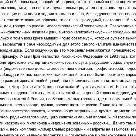
щий себя всем сам, способный на риск, ответственный за свои поступк
лы-западники, - во всяком случае, самые радикальные и последователь
лагающие свои цели и задачи холодно и ясно, без задушевных разговоро
ют соответствующим образом, то есть как громадный, поставленный в 
й, или, говоря по-русски, человеководческий эксперимент. Сверхзадача 
- «инфантильных иждивенцев», в «гомо капиталистикус» - «свободных д
олько о том узком круге бывших «гомо советикус», которые сумеют выжи
, выработав в себе необходимые для этого самого капитализма качества
еродившись. Если кому-нибудь это мое заявление кажется полемической
к примеру, Указы Правительства Российской Федерации от 1993 года, ко
онетаристских экспертов-экономистов, по сути, разрушали социальную
х (ведомственные дома, столовые, пионерлагеря, профилактории, подс
с Запада и их постсоветских выкормышей, это все были пережитки «про
до размонтировать любой ценой, при цивилизованном капитализме заво
 жилье, устройстве детей, здоровье каждый пусть думает сам. Решать э
самым ты идешь против демократической «священной коровы» индивидуа
лионов жителей России, особенно в малых городах, где от нормальной р
ьность всего города, думаю, расписывать не нужно. Точно так же, как в
 антисоветского проекта, и особенно их заграничные друзья, не могли н
угало, ради «светлого будущего капитализма» они вполне были готовы п
и нескольких миллионов «недоцивилизованных» россиян... Да что там г
ами, весь комплекс «либеральных реформ» - и запреты на взаимозачет
еханизмов социальной поддержки, и сознательное и хладнокровное взви