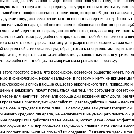
 рынке каждый сам за себя и ищет свою собственную выгоду, хотя, коне
окупателю, а покупатель - продавцу. Государство при этом выступает к
полицейских, профессиональных политиков, которых общество нанимает
 другими государствами, защиты от внешнего нападения и т.д. То есть г
социальный аппарат, и общество вполне обоснованно боится провокаций
ждане и объединяются в гражданское общество, создавая партии, газеты
само по себе тоже раздроблено и представляет собой конгломерат раци
те разве что некая угроза, поэтому для разрешения конфликта граждане
й социальной самоорганизации, обращаются к специалистам - юристам из
нфликты, которые в советском обществе успешно гасились внутри колле
е, оскорбления - в обществе американском решаются через суд.
 этого простого факта, что российское, советское общество имеет, по 
мию и физиологию», нежели западное, и поэтому к нему не применимы 
 философии и описывающие общество европейского типа, приводило и 
щенные демократы любят потешаться над тем, что сотрудники советски
вместе для чаепитий, отмечали сообща дни рождения друг друга, различн
м проявления пресловутых «рассейских» разгильдяйства и лени - дескат
а работе, а трудятся в поте лица. На самом деле эти упреки говорят ли
и нашего среднего либерала, не желающего и не умеющего понять общес
ные предприятия действовали не менее, а, может, даже более эффектив
его оружия до сих пор поражают зарубежных специалистов своим высок
ем коллективом были не помехой их созданию. Разгадка же здесь в том