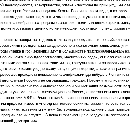
ой необходимости, электричество, жилье - построен по принципу, без с
ватизаторов России господином Кохом: Россия в таком виде, в котором 
е иногда даже кажется, что эти человеководы-«гуманисты» с неким сад
мирают «неизбранные», рядовые советские люди, умеющие строить завод
 войне и осваивать целину, но не умеющие «крутиться», спекулировать» 
ь понятым превратно, я далек от мысли утверждать, что российские пра
советскими президентами хладнокровно и сознательно занимались унич
 годы упадка в госчиновники идут в большинстве приспособленцы-карьер
д собой каких-либо идеологических, масштабных задач, они озабочены 
т за ними сегодня на правах советчиков, консультантов и разработчиков
, готовые к каким угодно «сопутствующим потерям», а также заграничн
дозреваю, проходили повышение квалификации где-нибудь в Ленгли или в
благополучие России и ее сегодняшних граждан. Потому что их истинная ц
тских в капиталистов и общечеловеков и минимизация возможности во
удится уже маленькая, «неамбициозная Россия, с населением всего лиш
и с советами МВФ и Римского клуба, зато вполне цивилизованная и евро
ь им придется извести «негодный человеческий материал», то есть тех 
 удача! - «естественным путем», без зондеркоманд, одними лишь повыш
о вряд ли это их смутит... А наша интеллигенция с бездумным восторго
уманной демократии»...