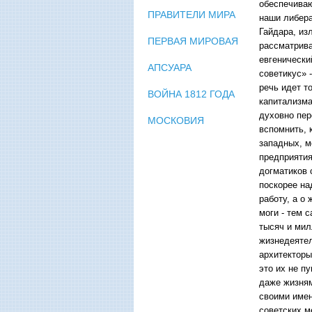
обеспечиваю
ПРАВИТЕЛИ МИРА
наши либера
Гайдара, из
ПЕРВАЯ МИРОВАЯ
рассматрива
евгенически
АПСУАРА
советикус» 
речь идет т
ВОЙНА 1812 ГОДА
капитализма
духовно пер
МОСКОВИЯ
вспомнить, 
западных, м
предприятия
догматиков 
поскорее на
работу, а о
моги - тем 
тысяч и мил
жизнедеятел
архитекторы
это их не п
даже жизням
своими имен
советских м