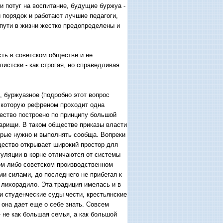
 потуг на воспитание, будущие буржуа -
 порядок и работают лучшие педагоги,
 пути в жизни жестко предопределены и
ть в советском обществе и не
истски - как строгая, но справедливая
, буржуазное (подробно этот вопрос
з которую рефреном проходит одна
ество построено по принципу большой
оварищи. В таком обществе приказы власти
орые нужно и выполнять сообща. Вопреки
щество открывает широкий простор для
гуляции в корне отличаются от системы
ком-либо советском производственном
и силами, до последнего не прибегая к
 лихорадило. Эта традиция имелась и в
 студенческие суды чести, крестьянские
 она дает еще о себе знать. Совсем
 не как большая семья, а как большой