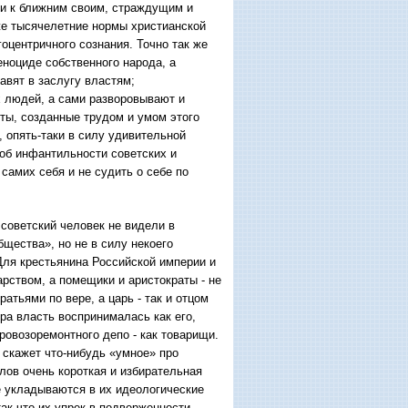
ти к ближним своим, страждущим и
же тысячелетние нормы христианской
гоцентричного сознания. Точно так же
еноциде собственного народа, а
авят в заслугу властям;
х людей, а сами разворовывают и
ты, созданные трудом и умом этого
, опять-таки в силу удивительной
 об инфантильности советских и
самих себя и не судить о себе по
советский человек не видели в
бщества», но не в силу некоего
Для крестьянина Российской империи и
рством, а помещики и аристократы - не
атьями по вере, а царь - так и отцом
ера власть воспринималась как его,
аровозоремонтного депо - как товарищи.
 скажет что-нибудь «умное» про
алов очень короткая и избирательная
е укладываются в их идеологические
ак что их упрек в подверженности