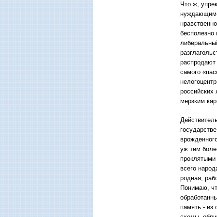
Что ж, упре
нуждающимся
нравственно
бесполезно 
либеральный
разглагольс
распродают 
самого «пас
нелогоцентр
российских 
мерзким кар
Действитель
государстве
врожденного
уж тем боле
проклятыми 
всего народ
родная, раб
Понимаю, чт
обработанны
память - из
схемы, обли