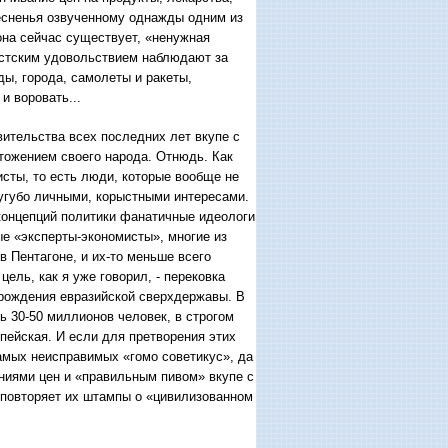
тесненья озвученному однажды одним из
она сейчас существует, «ненужная
истским удовольствием наблюдают за
ы, города, самолеты и ракеты,
и воровать...
вительства всех последних лет вкупе с
тожением своего народа. Отнюдь. Как
исты, то есть люди, которые вообще не
сугубо личными, корыстными интересами.
 концепций политики фанатичные идеологи
ые «эксперты-экономисты», многие из
 Пентагоне, и их-то меньше всего
ель, как я уже говорил, - перековка
зрождения евразийской сверхдержавы. В
ь 30-50 миллионов человек, в строгом
пейская. И если для претворения этих
самых неисправимых «гомо советикус», да
ениями цен и «правильным пивом» вкупе с
м повторяет их штампы о «цивилизованном