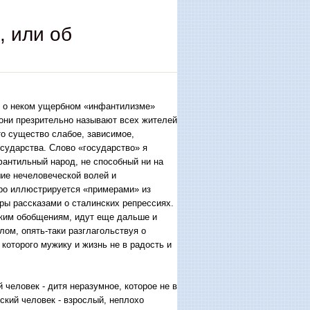
 или об
ь о неком ущербном «инфантилизме»
к они презрительно называют всех жителей
о существо слабое, зависимое,
сударства. Слово «государство» я
фантильный народ, не способный ни на
шие нечеловеческой волей и
дро иллюстрируется «примерами» из
ры рассказами о сталинских репрессиях.
ким обобщениям, идут еще дальше и
лом, опять-таки разглагольствуя о
 которого мужику и жизнь не в радость и
 человек - дитя неразумное, которое не в
ский человек - взрослый, неплохо