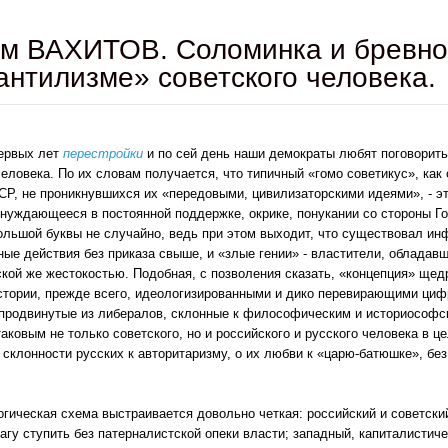
м ВАХИТОВ. Соломинка и бревно,
нтилизме» советского человека.
первых лет
перестройки
и по сей день наши демократы любят поговорит
человека. По их словам получается, что типичный «гомо советикус», ка
Р, не проникнувшихся их «передовыми, цивилизаторскими идеями», - эт
нуждающееся в постоянной поддержке, окрике, понукании со стороны Го
ольшой буквы не случайно, ведь при этом выходит, что существовал ин
ные действия без приказа свыше, и «злые гении» - властители, обладав
кой же жестокостью. Подобная, с позволения сказать, «концепция» ще
стории, прежде всего, идеологизированными и дико перевирающими циф
продвинутые из либералов, склонные к философическим и историософс
аковым не только советского, но и российского и русского человека в це
 склонности русских к авторитаризму, о их любви к «царю-батюшке», без
огическая схема выстраивается довольно четкая: российский и советский
агу ступить без патерналистской опеки власти; западный, капиталистиче