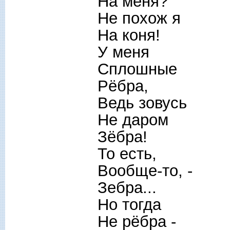
На меня?
Не похож я
На коня!
У меня
Сплошные
Рёбра,
Ведь зовусь
Не даром
Зёбра!
То есть,
Вообще-то, -
Зебра...
Но тогда
Не рёбра -