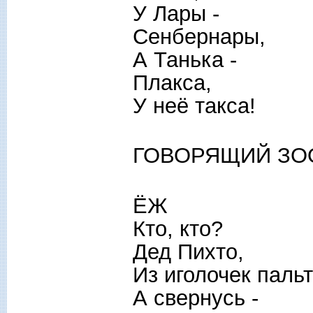
У Лары -
Сенбернары,
А Танька -
Плакса,
У неё такса!
ГОВОРЯЩИЙ ЗО
ЁЖ
Кто, кто?
Дед Пихто,
Из иголочек пальт
А свернусь -