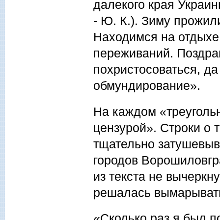
далекого края Украи
- Ю. К.). Зиму прожил
Находимся на отдыхе 
переживаний. Поздрав
похристосоваться, да
обмундирование».
На каждом «треуголь
цензурой». Строки о 
тщательно затушевыв
городов Ворошиловгр
из текста не вычеркн
решалась вымарыват
«Сколько раз я был п