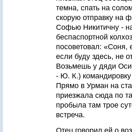
темна, спать на соло
скорую отправку на ф
Софью Никитичну - на
беспаспортной колхоз
посоветовал: «Соня, 
если буду здесь, не о
Возьмешь у дяди Осип
- Ю. К.) командировк
Прямо в Урман на ст
приезжала сюда по т
пробыла там трое сут
встреча.
Отец говорил ей о в