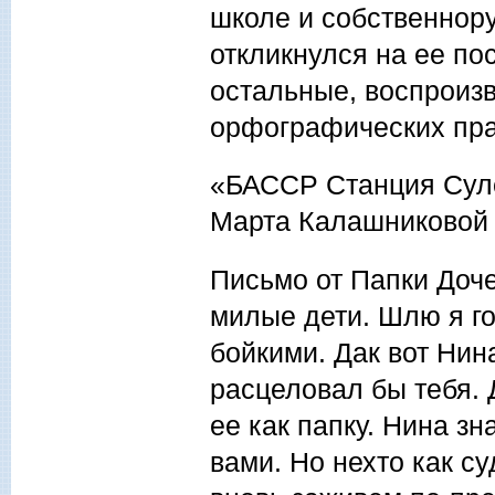
школе и собственнору
откликнулся на ее по
остальные, воспроизв
орфографических пра
«БАССР Станция Суле
Марта Калашниковой
Письмо от Папки Доч
милые дети. Шлю я г
бойкими. Дак вот Нин
расцеловал бы тебя. 
ее как папку. Нина з
вами. Но нехто как с