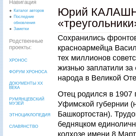
Навигация
Юрий КАЛАШН
Каталог авторов
Последние
«треугольники
обновления
Заметки
Сохранились фронтов
Родственные
красноармейца Васил
проекты:
тех миллионов советс
ХРОНОС
жизнью заплатили за
ФОРУМ ХРОНОСА
народа в Великой Оте
ДОКУМЕНТЫ XX
ВЕКА
Отец родился в 1907 
РУМЯНЦЕВСКИЙ
Уфимской губернии (
МУЗЕЙ
Башкортостан). Трудо
ЭТНОЦИКЛОПЕДИЯ
бедняцком единоличн
СЛАВЯНСТВО
колхозе имени 8 Март