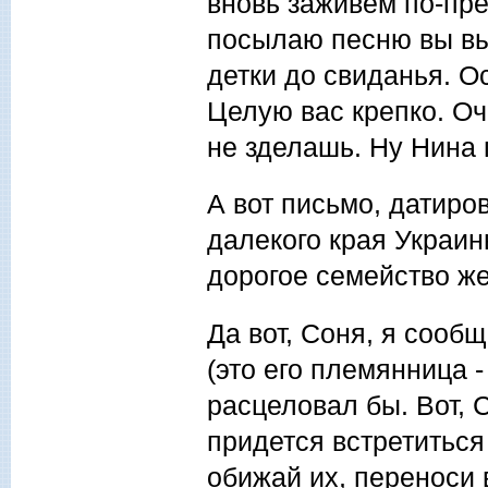
вновь заживем по-пре
посылаю песню вы вы
детки до свиданья. О
Целую вас крепко. Оч
не зделашь. Ну Нина
А вот письмо, датиро
далекого края Украины
дорогое семейство ж
Да вот, Соня, я сооб
(это его племянница -
расцеловал бы. Вот, С
придется встретиться 
обижай их, переноси 