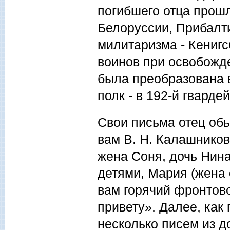
погибшего отца прош
Белоруссии, Прибалти
милитаризма - Кенигс
воинов при освобожд
была преобразована в
полк - в 192-й гварде
Свои письма отец обы
вам В. Н. Калашников
жена Соня, дочь Нина
детями, Мария (жена е
вам горячий фронтов
привету». Далее, как
несколько писем из до