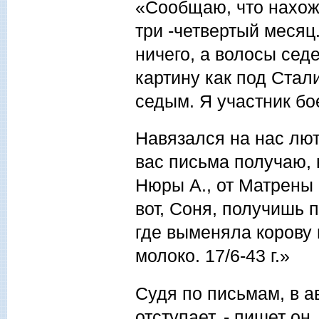
«Сообщаю, что нахожу
три -четвертый месяц
ничего, а волосы сед
картину как под Стал
седым. Я участник бо
Навязался на нас люты
вас письма получаю, 
Нюры А., от Матрены 
вот, Соня, получишь 
где выменяла корову 
молоко. 17/6-43 г.»
Судя по письмам, в а
отступает, - пишет он,