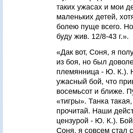
таких ужасах и мои д
маленьких детей, хотя
болею пуще всего. Но,
буду жив. 12/8-43 г.».
«Дак вот, Соня, я по
из боя, но был доволе
племянница - Ю. К.). 
ужасный бой, что пр
восемьсот и ближе. 
«тигры». Танка такая,
прочитай. Наши дейст
цензурой - Ю. К.). Бо
Соня, я совсем стал 