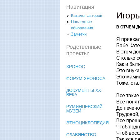
Навигация
Игор
Каталог авторов
Последние
В ОТЧЕМ 
обновления
Заметки
Я приехал
Бабе Кате,
Родственные
В этом до
проекты:
Столько с
Как и быт
ХРОНОС
Это внуки,
Это мами
ФОРУМ ХРОНОСА
Тоже, ста
ДОКУМЕНТЫ XX
ВЕКА
Все такие
Все понят
РУМЯНЦЕВСКИЙ
До печено
МУЗЕЙ
Трудовой,
Все прошл
ЭТНОЦИКЛОПЕДИЯ
Чтоб подн
Чтоб восс
СЛАВЯНСТВО
Так все р