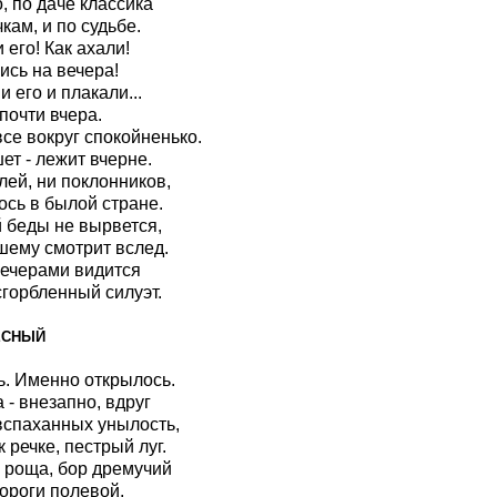
о, по даче классика
кам, и по судьбе.
 его! Как ахали!
ись на вечера!
 его и плакали...
почти вчера.
все вокруг спокойненько.
ет - лежит вчерне.
лей, ни поклонников,
ось в былой стране.
й беды не вырвется,
ему смотрит вслед.
вечерами видится
сгорбленный силуэт.
ЕСНЫЙ
. Именно открылось.
 - внезапно, вдруг
вспаханных унылость,
 речке, пестрый луг.
 роща, бор дремучий
ороги полевой.