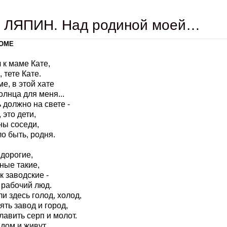
ь ЛЯПИН. Над родиной моей…
ДОМЕ
 к маме Кате,
 тете Кате.
ме, в этой хате
олнца для меня...
ь должно на свете -
 это дети,
ны соседи,
ло быть, родня.
 дорогие,
ные такие,
к заводские -
 рабочий люд.
и здесь голод, холод,
ять завод и город,
лавить серп и молот.
ядом и живут.