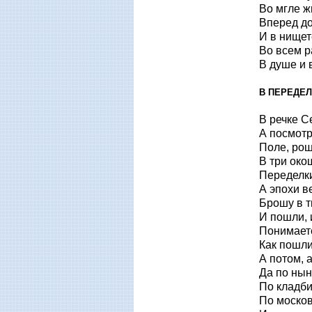
Во мгле ж
Вперед до
И в нищет
Во всем 
В душе и в
В ПЕРЕДЕ
В речке С
А посмотр
Поле, рощ
В три око
Переделк
А эпохи ве
Брошу в т
И пошли, 
Понимает
Как пошли
А потом, 
Да по ны
По кладби
По москов