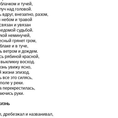
облачком и тучей,
луч над головой.
 вдруг, внезапно, разом,
м небом и травой
 связан и увязан
едомой судьбой.
укой неминучей,
есный грянет гром,
блаке и в туче,
ь ветром и дождем.
сь рябиной красной,
 выкликну восход.
знь увижу ясно,
й жизни эпизод.
ь все это силясь,
поле у реки.
 перекрестилась,
ючись руки.
ЖИЗНЬ
, дребезжал и названивал,