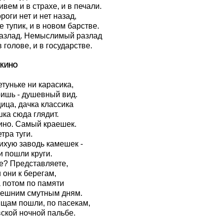
ивем и в страхе, и в печали.
роги нет и нет назад,
е тупик, и в новом барстве.
разлад. Немыслимый разлад
 голове, и в государстве.
ЛКИНО
етуньке ни карасика,
ишь - душевный вид.
ица, дачка классика
шка сюда глядит.
ино. Самый краешек.
тра туги.
ихую заводь камешек -
и пошли круги.
е? Представляете,
 они к берегам,
а потом по памяти
нешним смутным дням.
щам пошли, по пасекам,
ской ночной пальбе.