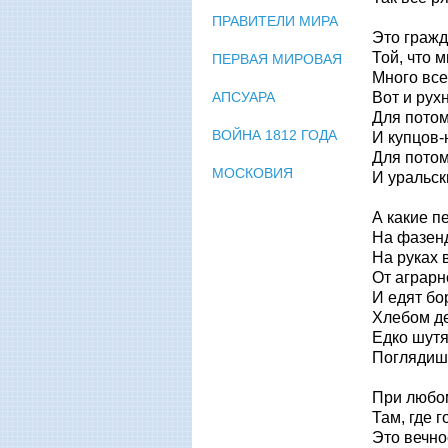
ПРАВИТЕЛИ МИРА
Это граж
Той, что 
ПЕРВАЯ МИРОВАЯ
Много все
АПСУАРА
Вот и рух
Для пото
ВОЙНА 1812 ГОДА
И купцов-
Для пото
МОСКОВИЯ
И уральск
А какие 
На фазен
На руках 
От аграрн
И едят бо
Хлебом де
Едко шутя
Поглядишь
При любом
Там, где г
Это вечно