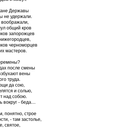
дане Державы
мы не удержали.
 воображали,
нул общий кров
мков запорожцев
нижегородцев,
мков черноморцев
их мастеров.
перемены?
дах после смены
взбухают вены
ого труда.
рщи да сою,
лятся и солью,
т над собою.
 вокруг - беда…
, понятно, строе
ости, - там застолье,
е, святое,