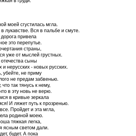
яжкая в груди.
ой моей сгустилась мгла.
 в лукавстве. Вся в пальбе и смуте.
 дорога привела
ное это перепутье.
очертания страны,
я уже от мыслей грустных.
 отечества сыны
х и нерусских - новых русских.
ь, убейте, не приму
лого не предам забвенью.
 что так тянусь к нему,
что в эту новь не верю.
мся в кривые зеркала
ся! И ляжет путь к прозренью.
все. Пройдет и эта мгла,
ела родиной моею.
ноша тяжкая легка,
я ясным светом дали.
дет, будет. А пока