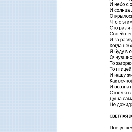
И небо с 
И солнца 
Открылось
Что с эти
Сто раз я
Своей нев
И за разл
Когда неб
Я буду в о
Очнувшис
То загорю
То птицей
И нашу жи
Как вечно
И осознат
Стоял я в 
Душа сама
Не дожида
СВЕТЛАЯ 
Поезд шел