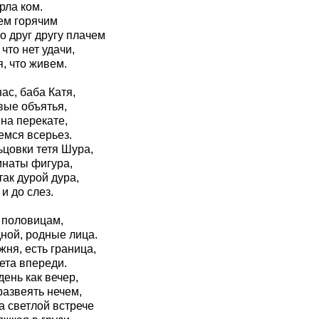
рла ком.
ем горячим
о друг другу плачем
что нет удачи,
, что живем.
ас, баба Катя,
вые объятья,
на перекате,
мся всерьез.
ьцовки тетя Шура,
мнаты фигура,
так дурой дура,
 и до слез.
 половицам,
ной, родные лица.
жня, есть граница,
ета впереди.
день как вечер,
развеять нечем,
а светлой встрече