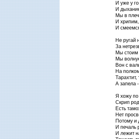
И уже у го
И дыхани
Мы в плеч
И хрипим, 
И смеемся
Не ругай н
За нетрез
Мы стоим 
Мы волнуе
Вон с вал
На полко
Тарахтит, 
А запела -
Я хожу по
Скрип род
Есть тамо
Нет просв
Потому и 
И печаль 
И лежит н