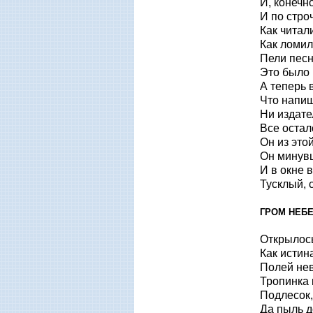
И, конечн
И по строч
Как читали
Как ломил
Пели песни
Это было 
А теперь 
Что напиш
Ни издате
Все остал
Он из это
Он минувш
И в окне 
Тусклый, 
ГРОМ НЕБ
Открылось
Как истина
Полей не
Тропинка к
Подлесок,
Да пыль д