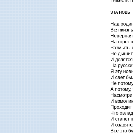
Тяжесть т
ЭТА НОВЬ
Над родин
Вся жизнь
Неверная
На горест
Размыты 
Не дышитс
И делятся
На русски
Я эту нов
И свет бы
Не потому,
А потому, 
Насмотри
И взмолим
Проходит 
Что овлад
И станет 
И озарятс
Все это бу