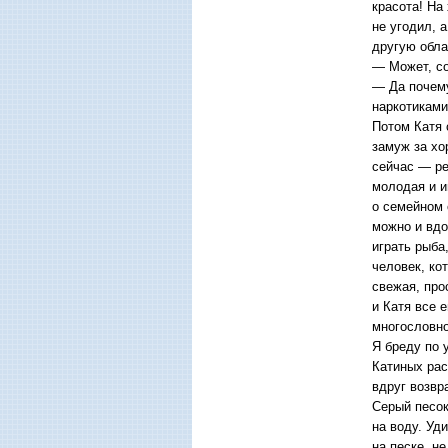
красота! На
не угодил, 
другую обла
— Может, с
— Да почему
наркотиками 
Потом Катя 
замуж за хо
сейчас — ре
молодая и и
о семейном 
можно и вдо
играть рыба
человек, ко
свежая, про
и Катя все 
многословно
Я бреду по 
Катиных рас
вдруг возвр
Серый песок
на воду. Уд
на песке, н