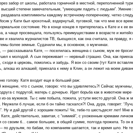
ерез забор от школы, работала горничной в местной, переполненной тур
 высшей степени замечательным, “умеющим ладить с людьми”. Умение 
 раздавала комплименты каждому встречному-поперечному, четко следуя 
Носик у Кати был крохотный, вздернутый, пуговкой, так что мне все врем
нормальное состояние. Но в конце концов я притерпелась к Кате и к ее 
а, а чаще просвещала, пользуясь преимуществами в возрасте и житейск
ве и хвалила журналистов ТВ, бьющихся, как она считала, за правду, я 
темы более земные. Судачили мы, в основном, о мужчинах.
, — рассказывала Катя, — поселилась женщина с сыном, муж ее бросил
ушел к молодой. А сын переживает — нервный страшно. Она, как приехал
м, сходи в церковь, помолись и забудь. Я вон со своим (тут Катя вставля
, алкаш из алкашей; приехала к нему в Клин, а он лежит на моем диван
ню голову. Катя входит еще в больший раж:
й женщине, что с сыном, говорю: что вы удивляетесь?! Сейчас мужчины 
подруга с подругой, матерь с дочерью. Идет борьба как в животном мире
 из-за мужиков. Ты с ним побыла, пожила, уступи место другой. Она ж м
 Неужели б лучше, если б он тайно таскался?! Она, дура, говорит: “Луч
”. Ну и дай другой с хорошим пожить! Че, тебе-то шестьдесят лет! Мне 
Катя, действительно, завитая, с “химией”, с ухоженным кремами личком
я со своим б... самое большее, в общей сумме, полгода прожила. То он в
— по друзьям, по бабам, по компаниям шатается, так и время шло. Не те