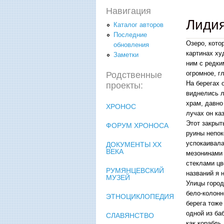
Навигация
Лидия
Каталог авторов
Последние
Озеро, кото
обновления
картинах ху
Заметки
ним с редки
огромное, г
Родственные
На берегах 
проекты:
виднелись л
храм, давно
ХРОНОС
лучах он ка
Этот закрыт
ФОРУМ ХРОНОСА
руины непок
успокаивала
ДОКУМЕНТЫ XX
ВЕКА
мезонинами 
стеклами цв
РУМЯНЦЕВСКИЙ
названий я 
МУЗЕЙ
Улицы город
бело-колонн
ЭТНОЦИКЛОПЕДИЯ
берега тоже
одной из ба
СЛАВЯНСТВО
как корабль