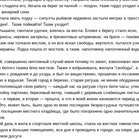
 стыдила его, бегала на берег за палкой — поздно, тазик гордо уходил 
 вечерней сини.
стала звать лодку — силуэты рыбаков недвижно застыли метрах в трехст
дке!.. Тазик поймайте! Тазик уходит!
лышали, смотали удочки, взялись за весла. Ближе к берегу стало ясно, 
рносы, неровно загорелы, в брезентовых штормовках; на брате — понов
азик они толкали веслом, а он все искал свободы, вертелся, пытался ули
еравны. Лодка пошла от мостков, а тазик, наполовину наполненный вод
й, совершенно ничтожный случай меня почему-то занял, взволновал не
 белого тазика близ мостков. Также я взбрыкивала, желала “свободы”, а 
ен с рождения и до ухода, и был он вещественен, прозаичен и по-своем
ю и вздыхая. Тихий город в березах, старая ратуша, не менее ободранн
полняющая свою работу — каждый час на ратуше глухо били часы; ули
войну партизан; березовый ветер, гнавший с деревьев слабеющие листья
 и первая, и вторая — прошла, и что в моей жизни начинается период 
Это, может быть, было одно из моих последних безрассудных путешеств
 посещения местного кладбища, где было похоронено одно значительное
ов.
ий день я жила в спортзале местной школы, спала на жестких гимнастич
одна в больших помещениях, все дни я проводила в городе, на озере, да 
мои досуги.