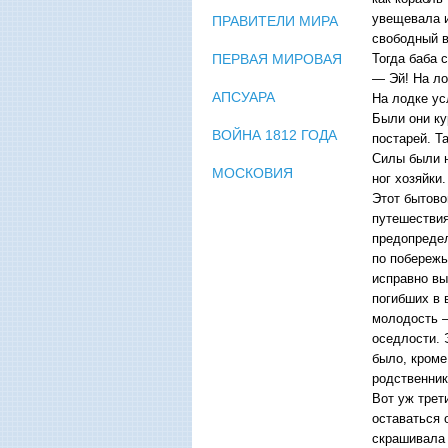
увещевала и
ПРАВИТЕЛИ МИРА
свободный в
Тогда баба 
ПЕРВАЯ МИРОВАЯ
— Эй! На ло
АПСУАРА
На лодке ус
Были они ку
ВОЙНА 1812 ГОДА
постарей. Т
Силы были н
МОСКОВИЯ
ног хозяйки.
Этот бытово
путешествия
предопредел
по побережь
исправно вы
погибших в 
молодость —
оседлости. 
было, кроме
родственник
Вот уж трет
оставаться 
скрашивала 