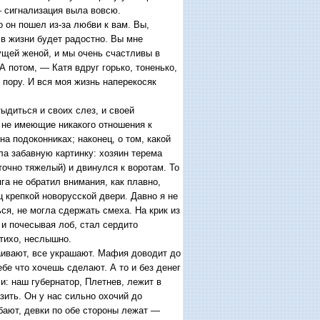
— сигнализация выла вовсю.
о он пошел из-за любви к вам. Вы,
м в жизни будет радостно. Вы мне
дущей женой, и мы очень счастливы в
 А потом, — Катя вдруг горько, тоненько,
 пору. И вся моя жизнь наперекосяк
тыдиться и своих слез, и своей
, не имеющие никакого отношения к
на подоконниках; наконец, о том, какой
ла забавную картинку: хозяин терема
точно тяжелый) и двинулся к воротам. То
яга не обратил внимания, как плавно,
ц крепкой новорусской двери. Давно я не
ся, не могла сдержать смеха. На крик из
 и почесывая лоб, стал сердито
 тихо, неслышно.
аивают, все украшают. Мафия доводит до
ебе что хочешь сделают. А то и без денег
и: наш губернатор, Плетнев, лежит в
ить. Он у нас сильно охочий до
бают, девки по обе стороны лежат —