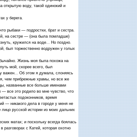
на открытую воду, такой одинокий и
ах у берега.
что рыбаки — подростки, брат и сестра.
ей, на сестре — (она была помладше)
знуть, кружился на воде... Но поздно.
ой, был торжественно водружен у голых
обычайно. Жизнь моя была похожа на
путь мой, скорее всего, был
у важен... Об этом я думала, слоняясь
ая, чем прибрежные храмы, но все же
цы, названные все больше именами
 — все это родило во мне чувство, что
цветастых подоконников, время
ий — никакого дела в городе у меня не
 лицо русской истории из моих дальних
еских матах; и поскольку всегда боялась
в разговорах с Катей, которая охотно