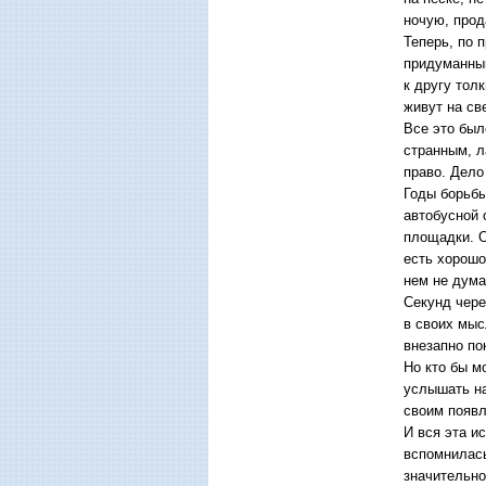
ночую, прод
Теперь, по 
придуманным
к другу тол
живут на св
Все это был
странным, л
право. Дело
Годы борьбы
автобусной 
площадки. О
есть хорошо
нем не дума
Секунд чере
в своих мыс
внезапно по
Но кто бы м
услышать на
своим появл
И вся эта и
вспомнилась
значительно