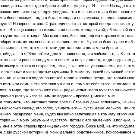
авщица в палатке, где я брала хлеб и сгущенку... И — все! Но надо же, 
прошествии времени, я вдруг увидела, что и вспоминать-то было нечего, 
 и бесполезным. Тогда я была молода и не замужем, он едва пережил р
кнуло?! Наверное, страх. Страх одиночества, который всегда возникает 
ете... В конце концов он женился на совсем молоденькой, обожавшей его 
о мучительно, стыдно. Мы много раз, без слов, одним выражением глаз п
абиринтным путем снова оказывались вместе. Чувство было тупое и абс
 кончилось тем, что у него таки достало сил и воли меня бросить.
, обиды — а я “болела” им долго — миновали, и я забыла его, забыла та
остановке и рассеянно думая о своем, я не узнала его, когда подъехал 
н замер и страшно покраснел, вмиг; я же все не узнавала его, лишь отм
 сложенные и чисто одетые мужчины. К моменту нашей нечаянной встреч
ла, не искала взглядом во всякой толпе и вообще везде, где только мож
з пять или семь я его все-таки узнала и, сама от себя этого не ожидая,
лях, в мире, где теперь уже очень редко испытывала чувство одиночеств
краснел (вот уж чего за ним не водилось прежде!), мешал мне.
ог подумать, что настанет такое время! Страшно даже вспомнить, на как
 несколько секунд его голос, увидеть его — пусть даже мельком, или п
ением раздражал меня, будто внезапно залетевшая в комнату огромная
стория — с моим безумным чувством, потом с его забвением и полным, 
 мне в этом старом провинциальном городке. Боже мой, на что уходила 
е лицо русской истории из моих дальних родственников, похороненное н