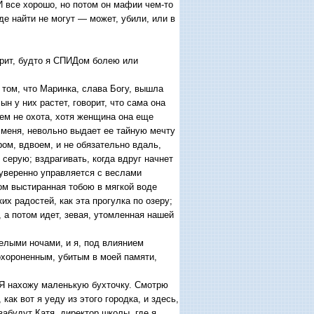
И все хорошо, но потом он мафии чем-то
где найти не могут — может, убили, или в
рит, будто я СПИДом болею или
о том, что Маринка, слава Богу, вышла
н у них растет, говорит, что сама она
кем не охота, хотя женщина она еще
и меня, невольно выдает ее тайную мечту
ом, вдвоем, и не обязательно вдаль,
серую; вздрагивать, когда вдруг начнет
и уверенно управляется с веслами
ом выстиранная тобою в мягкой воде
их радостей, как эта прогулка по озеру;
, а потом идет, зевая, утомленная нашей
елыми ночами, и я, под влиянием
охороненным, убитым в моей памяти,
.
. Я нахожу маленькую бухточку. Смотрю
ак вот я уеду из этого городка, и здесь,
забудут Катя, директор школы, где я