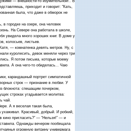
 чужими — внешности-то изумительной!.. В
дставляешь, приходит и говорит: “Кать,
рованная была, что даже в обморок не
, в городке на озере, она человек
жизнь. На Севере она работала в школе,
ебя увидела много хороших книг. В доме у
ов, колосьев, листьев.
Катя, — комнатенка девять метров. Ну, с
чинали куролесить, девок меняли через три
лись. Я потом письма, которые моему
вила. А она чего-то обиделась... Чаю
амки, карандашный портрет симпатичной
ворных строк — признание в любви. У
 из блокнота: спешащим почерком,
чущих строках угадывается молитва:
ть чай.
ере. А я веселая такая была,
а ухаживал. Красивый, добрый. И робкий,
в кино пригласить?” — “Нельзя!” — и
не ставила. Однажды вечером пообещала
 отчаянья огромную витрину универмага