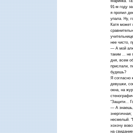
Маринка. Та
91-м году з
я пропил де
упала. Ну, г
Катя может 
сравнительн
учительнице
нее чисто, 
— А мой алк
таким ... н
дня, всем о
прислали, п
будешь?
Я согласно 
девушки, со
окна, на жу
стенографич
“Защити... Г
— А знаешь,
энергичная;
несмелый. “
хохочу вовс
на свидание