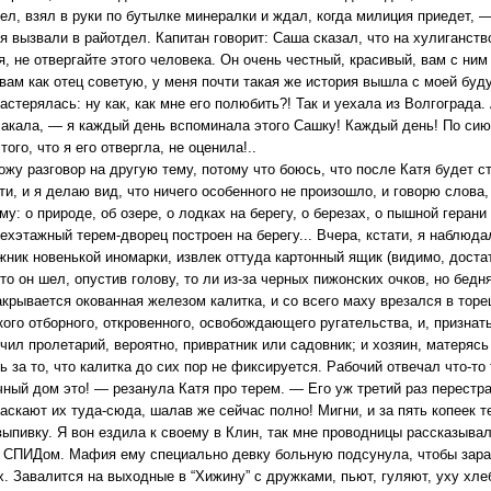
ел, взял в руки по бутылке минералки и ждал, когда милиция приедет, 
я вызвали в райотдел. Капитан говорит: Саша сказал, что на хулиганств
тя, не отвергайте этого человека. Он очень честный, красивый, вам с ни
 вам как отец советую, у меня почти такая же история вышла с моей бу
астерялась: ну как, как мне его полюбить?! Так и уехала из Волгограда.
лакала, — я каждый день вспоминала этого Сашку! Каждый день! По сию
того, что я его отвергла, не оценила!..
ожу разговор на другую тему, потому что боюсь, что после Катя будет с
ти, и я делаю вид, что ничего особенного не произошло, и говорю слова
у: о природе, об озере, о лодках на берегу, о березах, о пышной герани 
ехэтажный терем-дворец построен на берегу... Вчера, кстати, я наблюда
жник новенькой иномарки, извлек оттуда картонный ящик (видимо, доста
что он шел, опустив голову, то ли из-за черных пижонских очков, но бедн
крывается окованная железом калитка, и со всего маху врезался в торе
ого отборного, откровенного, освобождающего ругательства, и, признать
чил пролетарий, вероятно, привратник или садовник; и хозяин, матерясь
ь за то, что калитка до сих пор не фиксируется. Рабочий отвечал что-то
ный дом это! — резанула Катя про терем. — Его уж третий раз перестр
таскают их туда-сюда, шалав же сейчас полно! Мигни, и за пять копеек т
выпивку. Я вон ездила к своему в Клин, так мне проводницы рассказывал
 СПИДом. Мафия ему специально девку больную подсунула, чтобы зараз
. Завалится на выходные в “Хижину” с дружками, пьют, гуляют, уху хле