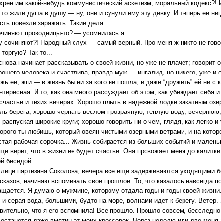
 хрен им какой-нибудь коммунистический аскетизм, моральный кодекс?! 
а то жили душа в душу — ну, они и сунули ему эту девку. И теперь ее ни
сть повезли заражать. Такие дела.
очиняют проводницы-то? — усомнилась я.
 сочиняют?! Народный слух — самый верный. Про меня ж никто не гово
торгую? Так-то...
снова начинает рассказывать о своей жизни, но уже не плачет; говорит 
рошего человека и счастлива, правда муж — инвалид, но ничего, уже и сы
жь ее, жги — в жизнь бы ни за кого не пошла, и даже “дружить” ей ни с 
нтересная. И то, как она много рассуждает об этом, как убеждает себя 
счастье и тихих вечерах. Хорошо плыть в надежной лодке закатным озер
ль берега; хорошо черпать веслом прозрачную, теплую воду, вечернюю, 
, распуская широкие круги; хорошо говорить ни о чем, глядя, как легко 
торого ты любишь, который овеян чистыми озерными ветрами, и на котор
стая рабочая сорочка... Жизнь собирается из больших событий и маленьк
еще верит, что в жизни ее будет счастье. Она провожает меня до калитки
й беседой.
улице партизана Соколова, вечера все еще задерживаются уходящими б
сказов, начинаю вспоминать свое прошлое. То, что казалось навсегда п
ащается. Я думаю о мужчине, которому отдала годы и годы своей жизни
 и серая вода, большими, будто на море, волнами идет к берегу. Ветер
ивительно, что я его вспомнила! Все прошло. Прошло совсем, бесследно, к
е останется даже вмятин от моих кроссовок. Через неделю или две меня 