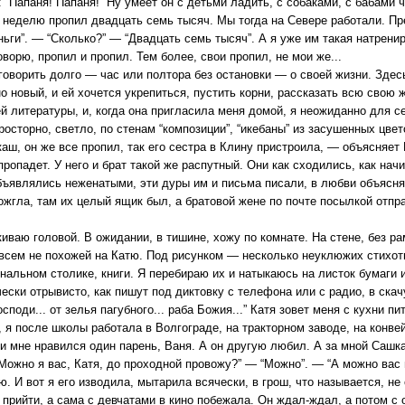
: “Папаня! Папаня!” Ну умеет он с детьми ладить, с собаками, с бабами
а неделю пропил двадцать семь тысяч. Мы тогда на Севере работали. Пре
ньги”. — “Сколько?” — “Двадцать семь тысяч”. А я уже им такая натрени
оворю, пропил и пропил. Тем более, свои пропил, не мои же...
говорить долго — час или полтора без остановки — о своей жизни. Здесь
о новый, и ей хочется укрепиться, пустить корни, рассказать всю свою 
й литературы, и, когда она пригласила меня домой, я неожиданно для с
просторно, светло, по стенам “композиции”, “икебаны” из засушенных цвет
аш, он же все пропил, так его сестра в Клину пристроила, — объясняет 
е пропадет. У него и брат такой же распутный. Они как сходились, как на
бъявлялись неженатыми, эти дуры им и письма писали, в любви объясня
ожгла, там их целый ящик был, а братовой жене по почте посылкой отпра
киваю головой. В ожидании, в тишине, хожу по комнате. На стене, без р
всем не похожей на Катю. Под рисунком — несколько неуклюжих стихот
рнальном столике, книги. Я перебираю их и натыкаюсь на листок бумаги
ески отрывисто, как пишут под диктовку с телефона или с радио, в ска
осподи... от зелья пагубного... раба Божия...” Катя зовет меня с кухни пи
 я после школы работала в Волгограде, на тракторном заводе, на конвей
 и мне нравился один парень, Ваня. А он другую любил. А за мной Сашк
Можно я вас, Катя, до проходной провожу?” — “Можно”. — “А можно вас 
ю. И вот я его изводила, мытарила всячески, в грош, что называется, 
 прийти, а сама с девчатами в кино побежала. Он ждал-ждал, а потом с