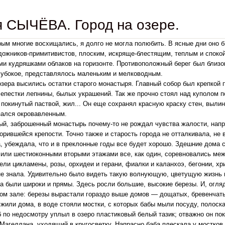
 СЫЧЁВА. Город на озере.
рым многие восхищались, я долго не могла полюбить. В ясные дни оно 
дожников-примитивистов, плоским, искряще-блестящим, теплым и споко
ми кудряшками облаков на горизонте. Противоположный берег был близок
лубокое, представлялось маленьким и мелководным.
озера высились остатки старого монастыря. Главный собор был крепкой 
епестки лепнины, былых украшений. Так же прочно стоял над куполом п
 покинутый паствой, жил... Он еще сохранял красную краску стен, выли
зался окровавленным.
ый, заброшенный монастырь почему-то не рождал чувства жалости, напр
орившейся крепости. Точно также и старость города не отталкивала, не 
, убеждала, что и в преклонные годы все будет хорошо. Здешние дома 
или шестиоконными вторыми этажами все, как один, соревновались межд
ели цикламены, розы, орхидеи и герани, фиалки и каланхоэ, бегонии, хр
не знала. Удивительно было видеть такую волнующую, цветущую жизнь 
а были широки и прямы. Здесь росли большие, высокие березы. И, огля
ом зале: березы вырастали гораздо выше домов — дощатых, бревенчатых
 жили дома, в воде стояли мостки, с которых бабы мыли посуду, полоска
б по недосмотру уплыл в озеро пластиковый белый тазик; отважно он пок
 Магеллана, уходящий в кругосветку. Напрасно баба плескала у мостков