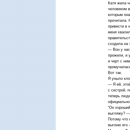
Катя жила ч
человеком в
которым она
прочитала. 
привести в 
меня хвалил
правительст
сходила на 
— Вон у нас
прожили, и 
и черт с ни
промучилась
Вот так.
Я уныло кло
— Я ей, это
с сестрой, 
теперь люди
официально.
“Он хороший
выгляжу? — 
Потому что 
выгоню его 