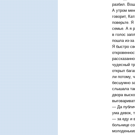
разбил. Вош
А утром мен
говорит, Ка
поверьте. Я
семье. А я р
в голос зап
пошла из-за 
Я быстро св
откровеннос
рассказанном
чудесный тр
открыл бага
ли потому, 
бесшумно за
слышала так
двора выско
выговариват
— Да публич
ума девок, 
— за еду и 
больнице со
молоденьких