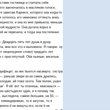
истами гостинице и считала себя
это заключалось в масляном голосе,
заветам Карнеги, которого она когда-то
я хотелось его немножко оттянуть вниз,
внешности, и она ко мне привыкла, меньше
ой мудрости. Она ругала ворье в
ей не перечила; и тогда она постепенно
. Двадцать пять лет душа в душу
а, мне все это и выложила. Я говорю: ну
ет нецензурное слово) тридцать лет
е с проституткой. Оба пьяные, веселые.
дефицит, за них бьются насмерть: сестра
 — раньше звери из-за самок дрались,
олодая, ей тоже охота. Тем более, ушел
ше”. Я ей: вот ты плачешь, квасишься —
вон шестьдесят один, и я почему так
, выглядела, самое большее, на 50, —
 командировках, то в загулах, то я
рпела б ни минуты его, если б не