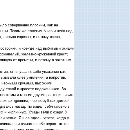
было совершенно плоским, как на
йным. Таким же плоским было и небо над
, сильно изрезан, и потому озеро,
постройки, и кое-где над выбитыми окнами
оржавелый, железно-кружевной крест;
нявшую от времени, и потому в закатных
отив, он внушал к себе уважение как
вызывала слез умиления, а напротив,
с черными срубами, высокими
у собой в красоте подоконников. За
изантемы и многие другие растения, чьих
в окнах древних, черносрубных домов!
дываясь назад, ты видел себя словно в
 и кирпичных. Улицы вели к озеру. У
ли белье. Я шла вдоль берега, когда у
ачивался и думал о себе верно так же,
 воду, пытаясь привлечь упрямца,