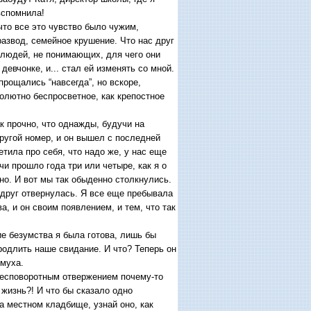
вспомнила!
что все это чувство было чужим,
азвод, семейное крушение. Что нас друг
у людей, не понимающих, для чего они
девчонке, и... стал ей изменять со мной.
рощались “навсегда”, но вскоре,
олютно беспросветное, как крепостное
к прочно, что однажды, будучи на
другой номер, и он вышел с последней
етила про себя, что надо же, у нас еще
и прошло года три или четыре, как я о
но. И вот мы так обыденно столкнулись.
 вдруг отвернулась. Я все еще пребывала
а, и он своим появлением, и тем, что так
ие безумства я была готова, лишь бы
родлить наше свидание. И что? Теперь он
 муха.
бесповоротным отвержением почему-то
жизнь?! И что бы сказало одно
а местном кладбище, узнай оно, как