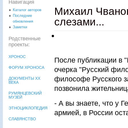
Навигация
Михаил Чванов
Каталог авторов
Последние
слезами...
обновления
Заметки
Родственные
проекты:
ХРОНОС
После публикации в "
ФОРУМ ХРОНОСА
очерка "Русский фило
философе Русского з
ДОКУМЕНТЫ XX
ВЕКА
позвонила жительниц
РУМЯНЦЕВСКИЙ
МУЗЕЙ
- А вы знаете, что у 
ЭТНОЦИКЛОПЕДИЯ
армией, в России ос
СЛАВЯНСТВО
- ...