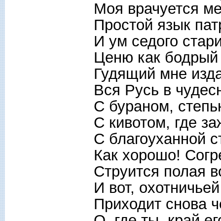
Моя врачуется ме
Простой язык па
И ум седого стар
Ценю как бодрый 
Гудящий мне изд
Вся Русь в чудес
С бураном, степь
С кивотом, где за
С благоуханной с
Как хорошо! Сог
Струится полая в
И вот, охотничье
Приходит снова ч
О, где ты, край ег