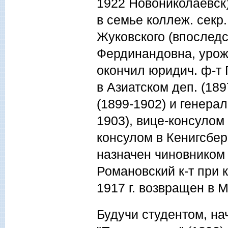
1922 Новониколаевск),
в семье коллеж. секр.
Жуковского (впоследст
Фердинандовна, урожд
окончил юридич. ф-т 
в Азиатском деп. (18
(1899-1902) и генера
1903), вице-консулом 
консулом в Кенигсберг
назначен чиновником 
Романовский к-т при 
1917 г. возвращен в Ми
Будучи студентом, на