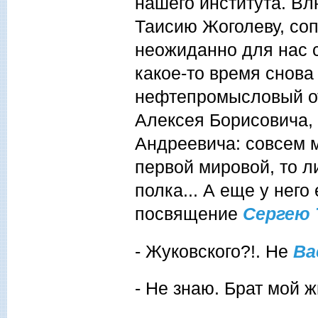
нашего института. В
Таисию Жоголеву, сопр
неожиданно для нас с
какое-то время снова 
нефтепромысловый отд
Алексея Борисовича,
Андреевича: совсем м
первой мировой, то л
полка... А еще у него
посвящение
Сергею 
- Жуковского?!. Не
Ва
- Не знаю. Брат мой 