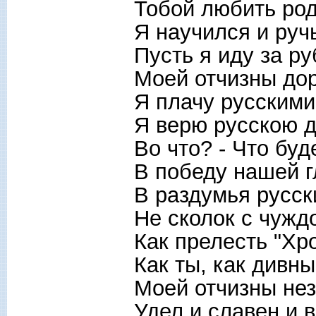
Тобой любить ро
Я научился и руч
Пусть я иду за р
Моей отчизны дор
Я плачу русскими
Я верю русскою 
Во что? - Что буд
В победу нашей г
В раздумья русск
Не сколок с чужд
Как прелесть "Хр
Как ты, как дивны
Моей отчизны не
Удел и славен и в