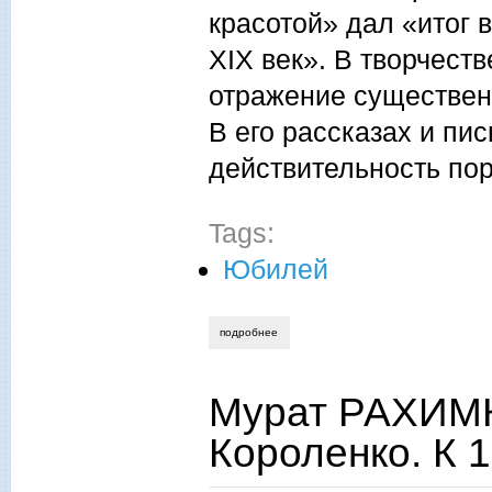
красотой» дал «итог 
XIX век». В творчест
отражение существен
В его рассказах и пи
действительность по
Tags:
Юбилей
подробнее
о мурат рахимкулов, суфиян сафуанов. 
Мурат РАХИМК
Короленко. К 