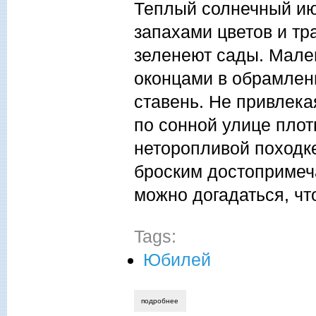
Теплый солнечный ию
запахами цветов и тр
зеленеют сады. Мале
оконцами в обрамлен
ставень. Не привлека
по сонной улице пло
неторопливой походке
броским достопримеч
можно догадаться, чт
Tags:
Юбилей
подробнее
о мурат рахимкулов. уфимские страниц