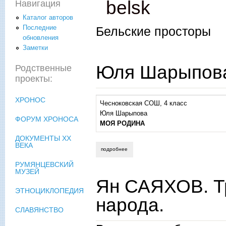
belsk
Навигация
Каталог авторов
Последние
Бельские просторы
обновления
Заметки
Юля Шарыпова
Родственные
проекты:
ХРОНОС
Чесноковская СОШ, 4 класс
Юля Шарыпова
ФОРУМ ХРОНОСА
МОЯ РОДИНА
ДОКУМЕНТЫ XX
ВЕКА
подробнее
о юля шарыпова. моя родина
РУМЯНЦЕВСКИЙ
МУЗЕЙ
Ян САЯХОВ. Тр
ЭТНОЦИКЛОПЕДИЯ
народа.
СЛАВЯНСТВО