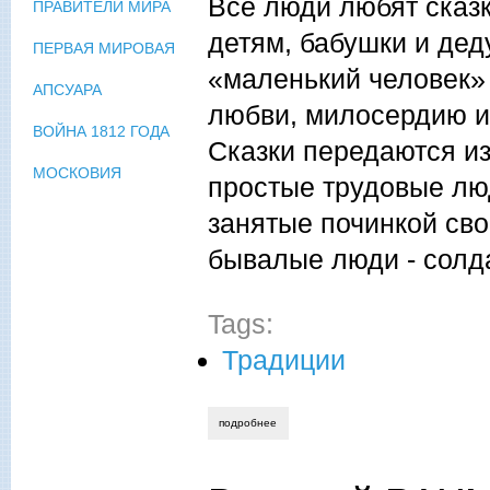
Все люди любят сказ
ПРАВИТЕЛИ МИРА
детям, бабушки и дед
ПЕРВАЯ МИРОВАЯ
«маленький человек» 
АПСУАРА
любви, милосердию и 
ВОЙНА 1812 ГОДА
Сказки передаются из
МОСКОВИЯ
простые трудовые люд
занятые починкой сво
бывалые люди - солда
Tags:
Традиции
подробнее
о ян саяхов. традиции в сказках моего 