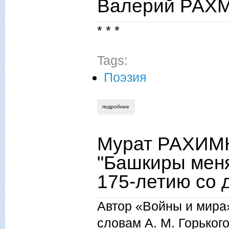
Валерий РАХМ
* * *
Tags:
Поэзия
подробнее
о валерий рахматуллин. на руси.
Мурат РАХИМ
"Башкиры меня 
175-летию со д
Автор «Войны и мира
словам А. М. Горьког