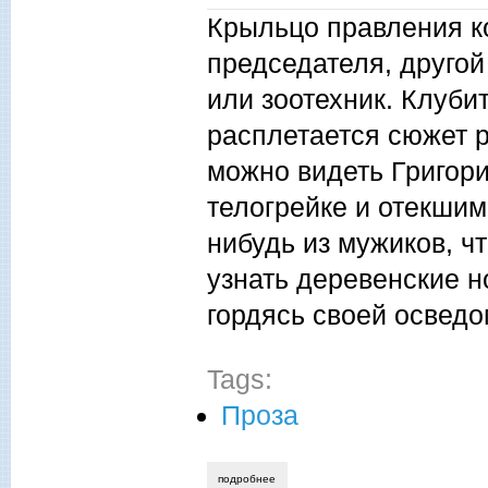
Крыльцо правления ко
председателя, другой
или зоотехник. Клуби
расплетается сюжет р
можно видеть Григор
телогрейке и отекшим
нибудь из мужиков, ч
узнать деревенские н
гордясь своей освед
Tags:
Проза
подробнее
о василий перчаткин. зависть.