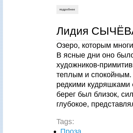
подробнее
о юрий кичаев. дар божий. рассказ.
Лидия СЫЧЁВА.
Озеро, которым многи
В ясные дни оно было
художников-примитив
теплым и спокойным. 
редкими кудряшками 
берег был близок, сил
глубокое, представл
Tags:
Проза