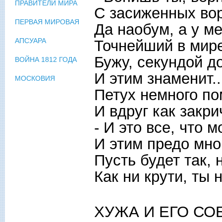
ПРАВИТЕЛИ МИРА
С засиженных вор
ПЕРВАЯ МИРОВАЯ
Да наобум, а у м
АПСУАРА
Точнейший в мире
Бужу, секундой д
ВОЙНА 1812 ГОДА
И этим знаменит..
МОСКОВИЯ
Петух немного п
И вдруг как закри
- И это все, что 
И этим предо мно
Пусть будет так, 
Как ни крути, ты 
ХУЖА И ЕГО СО