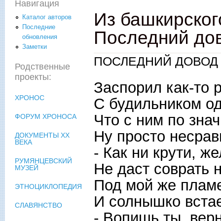
Навигация
Из башкирског
Каталог авторов
Последние
Последний до
обновления
Заметки
ПОСЛЕДНИЙ ДОВОД
Родственные
проекты:
Заспорил как-то р
ХРОНОС
С будильником о
Что с ним по зна
ФОРУМ ХРОНОСА
Ну просто несрав
ДОКУМЕНТЫ XX
ВЕКА
- Как ни крути, же
РУМЯНЦЕВСКИЙ
Не даст соврать 
МУЗЕЙ
Под мой же плам
ЭТНОЦИКЛОПЕДИЯ
И солнышко встае
СЛАВЯНСТВО
- Вопишь ты, вер