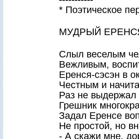
* Поэтическое пе
МУДРЫЙ ЕРЕНС
Слыл веселым че
Вежливым, восп
Еренся-сэсэн в ок
Честным и начит
Раз не выдержал
Грешник многокр
Задал Еренсе во
Не простой, но в
- А скажи мне, до