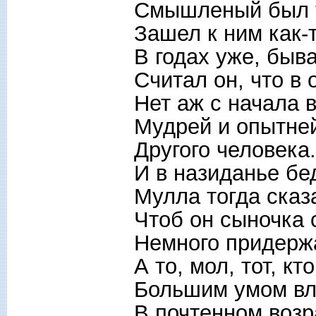
Смышленый был 
Зашел к ним как-
В годах уже, быв
Считал он, что в 
Нет аж с начала 
Мудрей и опытней
Другого человека.
И в назиданье бе
Мулла тогда сказ
Чтоб он сыночка 
Немного придерж
А то, мол, тот, кт
Большим умом вл
В почтенном возр