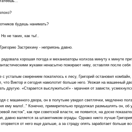
гатеешь...
 плохо?
ботников будешь нанимать?
 Но не таких, как ты!..
 Григорию Застрехину - неприязнь давно.
нь радовала хорошая погода и механизаторы колхоза минуту к минуте при
нтастическими жуками ненасытно пожирают ниву, оставляя после себя
е с усталым смирением покатилось к лесу, Григорий остановил комбайн
л, что Виктор и сегодня намолотит больше него. Уезжая на машинный дво
ать другую. «Старается выслужиться!» - мрачнея от зависти, усмехнулся
одя с машинного двора, он в полутьме увидел светлячки, медленно полз
ня ему мало!.." Конечно, примирительно продолжал размышлять он, об у
Боевой листок", как при советской власти, не появится, на доске показат
ая, давно валяется за штакетником ограды. Однако никто лучше Григория 
 оторвется от него еще дальше, а за страду опять заработает больше вс