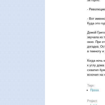
за горло.
- Революцию
- Вот именн
Куда это год
Домой Григо
звучала из 
окно. При э
догадка. Ос
в темноту и
Когда ночь 
к углу дома
схватил бум
вскочил на 
Tags:
Проза
Project: