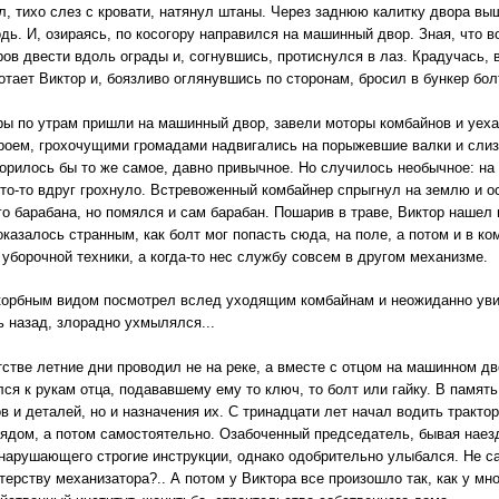
, тихо слез с кровати, натянул штаны. Через заднюю калитку двора выш
одь. И, озираясь, по косогору направился на машинный двор. Зная, что в
ов двести вдоль ограды и, согнувшись, протиснулся в лаз. Крадучась, 
отает Виктор и, боязливо оглянувшись по сторонам, бросил в бункер бол
ы по утрам пришли на машинный двор, завели моторы комбайнов и уеха
оем, грохочущими громадами надвигались на порыжевшие валки и слиз
торилось бы то же самое, давно привычное. Но случилось необычное: на
то-то вдруг грохнуло. Встревоженный комбайнер спрыгнул на землю и о
о барабана, но помялся и сам барабан. Пошарив в траве, Виктор нашел 
оказалось странным, как болт мог попасть сюда, на поле, а потом и в ко
 уборочной техники, а когда-то нес службу совсем в другом механизме.
корбным видом посмотрел вслед уходящим комбайнам и неожиданно увид
 назад, злорадно ухмылялся...
тстве летние дни проводил не на реке, а вместе с отцом на машинном д
ся к рукам отца, подававшему ему то ключ, то болт или гайку. В память
в и деталей, но и назначения их. С тринадцати лет начал водить трактор
ядом, а потом самостоятельно. Озабоченный председатель, бывая наезд
нарушающего строгие инструкции, однако одобрительно улыбался. Не са
терству механизатора?.. А потом у Виктора все произошло так, как у мн