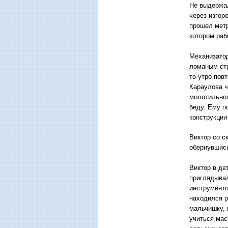
Не выдержал
через изгор
прошел метр
котором раб
Механизатор
ломаным стр
то утро пов
Караулова ч
молотильног
беду. Ему п
конструкции
Виктор со с
обернувшись
Виктор в де
приглядывал
инструменто
находился р
мальчишку, 
учиться мас