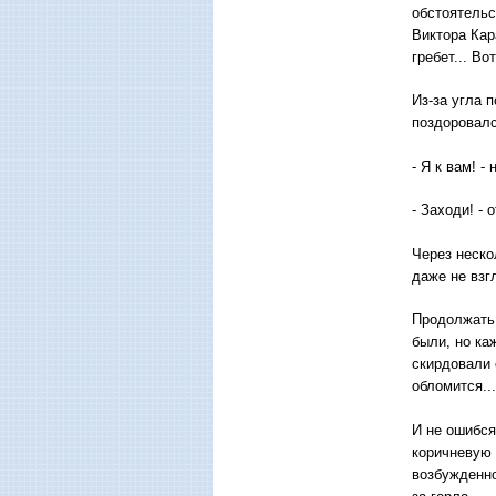
обстоятельс
Виктора Кар
гребет... Во
Из-за угла 
поздоровалс
- Я к вам! -
- Заходи! -
Через неско
даже не взг
Продолжать 
были, но ка
скирдовали 
обломится...
И не ошибся
коричневую 
возбужденно