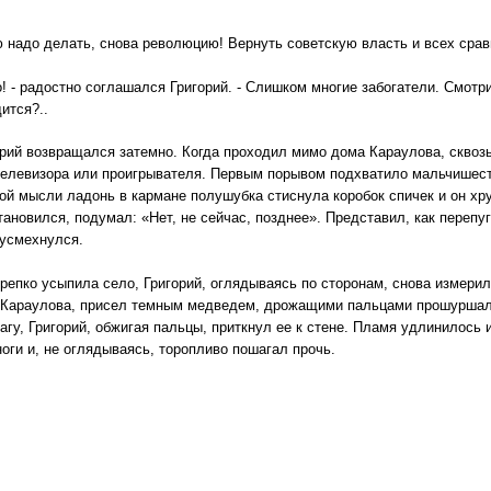
 надо делать, снова революцию! Вернуть советскую власть и всех сравн
о! - радостно соглашался Григорий. - Слишком многие забогатели. Смотри
ится?..
рий возвращался затемно. Когда проходил мимо дома Караулова, сквозь
телевизора или проигрывателя. Первым порывом подхватило мальчишество
той мысли ладонь в кармане полушубка стиснула коробок спичек и он хр
тановился, подумал: «Нет, не сейчас, позднее». Представил, как переп
 усмехнулся.
крепко усыпила село, Григорий, оглядываясь по сторонам, снова измери
 Караулова, присел темным медведем, дрожащими пальцами прошуршал г
агу, Григорий, обжигая пальцы, приткнул ее к стене. Пламя удлинилось 
ноги и, не оглядываясь, торопливо пошагал прочь.