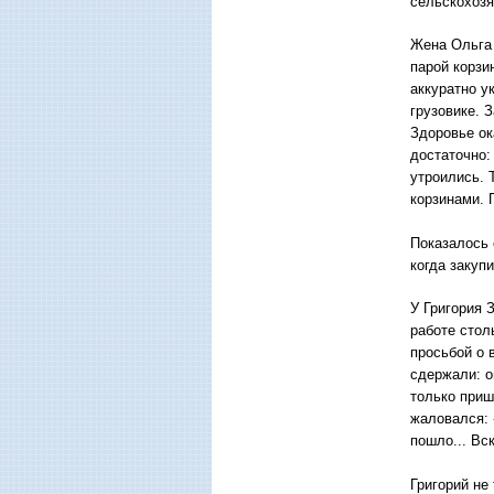
сельскохозя
Жена Ольга 
парой корзи
аккуратно у
грузовике. 
Здоровье ок
достаточно:
утроились. 
корзинами. 
Показалось 
когда закуп
У Григория 
работе стол
просьбой о 
сдержали: о
только приш
жаловался: 
пошло... Вс
Григорий не