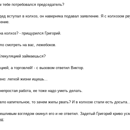
ем тебе потребовался председатель?
 дед вступал в колхоз, он наверняка подавал заявление. Я с колхозом рв
ение.
на колхоз? - прищурился Григорий.
ело смотреть на вас, лежебоков.
 Спекуляцией займаешься?
цией, а торговлей! - с вызовом ответил Виктор.
вно: легкой жизни ищешь...
 непростая работа, ее тоже надо уметь делать.
дело капительное, то зачем жилы рвать? И в колхозе стали есть досыта..
ешливым взглядом окинул его и не ответил. Задетый Григорий криво усм
од: