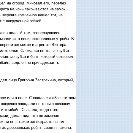
ел на огород, миновал его, перелез
орота на ночь закрываются на замок,
в шеренге комбайнов нашел тот, на
т с накрученной гайкой.
ли в поле. А там, развернувшись
ывали их в свои прожорливые утробы. В
 первом же метре в агрегате Виктора
смотрелся. Сломался не только зубья
измятые зубья и болт, который сотворил
мбайн, ведь он не принадлежит к
ел лицо Григория Застрехина, который,
воре или в поле. Сначала с любопытством
 накрепко западали не только названия
 и комбайн. Сначала, когда отец
ами, делал вид, что не замечает
м ли он в таком же возрасте начал
огих деревенских ребят: средняя школа,