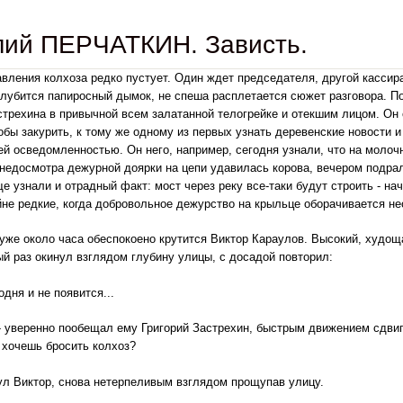
лий ПЕРЧАТКИН. Зависть.
вления колхоза редко пустует. Один ждет председателя, другой кассира
Клубится папиросный дымок, не спеша расплетается сюжет разговора. По
стрехина в привычной всем залатанной телогрейке и отекшим лицом. Он 
обы закурить, к тому же одному из первых узнать деревенские новости и
ей осведомленностью. Он него, например, сегодня узнали, что на мол
а недосмотра дежурной доярки на цепи удавилась корова, вечером подра
е узнали и отрадный факт: мост через реку все-таки будут строить - на
йне редкие, когда добровольное дежурство на крыльце оборачивается нео
уже около часа обеспокоено крутится Виктор Караулов. Высокий, худоща
ый раз окинул взглядом глубину улицы, с досадой повторил:
одня и не появится...
 - уверенно пообещал ему Григорий Застрехин, быстрым движением сдвиг
хочешь бросить колхоз?
внул Виктор, снова нетерпеливым взглядом прощупав улицу.