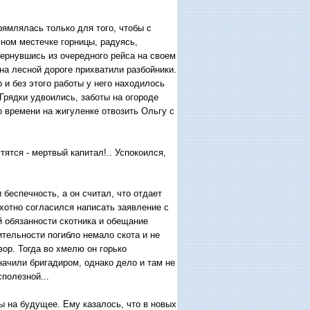
рямлялась только для того, чтобы с
мном местечке горницы, радуясь,
вернувшись из очередного рейса на своем
на лесной дороге прихватили разбойники.
и без этого работы у него находилось
Грядки удвоились, заботы на огороде
о времени на жигуленке отвозить Ольгу с
ятся - мертвый капитал!.. Успокоился,
 беспечность, а он считал, что отдает
охотно согласился написать заявление с
й обязанности скотника и обещание
тельности погибло немало скота и не
ор. Тогда во хмелю он горько
начили бригадиром, однако дело и там не
полезной...
ы на будущее. Ему казалось, что в новых