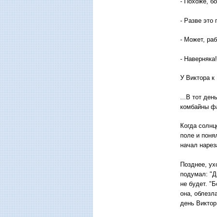
- Похоже, бо
- Разве это
- Может, ра
- Наверняка!
У Виктора к
...В тот де
комбайны фа
Когда солнц
поле и поня
начал нарез
Позднее, ух
подумал: "Д
не будет. "
она, облезл
день Виктор