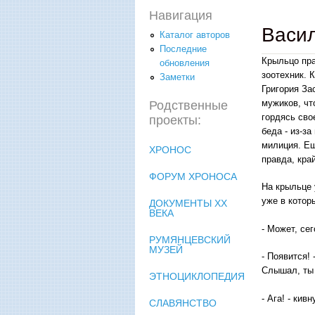
Навигация
Васи
Каталог авторов
Последние
Крыльцо пра
обновления
зоотехник. 
Заметки
Григория За
мужиков, чт
Родственные
гордясь сво
проекты:
беда - из-з
милиция. Ещ
ХРОНОС
правда, кра
ФОРУМ ХРОНОСА
На крыльце 
уже в котор
ДОКУМЕНТЫ XX
ВЕКА
- Может, сег
РУМЯНЦЕВСКИЙ
МУЗЕЙ
- Появится!
Слышал, ты 
ЭТНОЦИКЛОПЕДИЯ
- Ага! - ки
СЛАВЯНСТВО