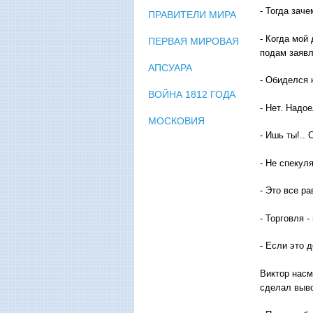
- Тогда зач
ПРАВИТЕЛИ МИРА
- Когда мой
ПЕРВАЯ МИРОВАЯ
подам заявл
АПСУАРА
- Обиделся 
ВОЙНА 1812 ГОДА
- Нет. Надо
МОСКОВИЯ
- Ишь ты!..
- Не спекуля
- Это все ра
- Торговля -
- Если это 
Виктор насм
сделал выв