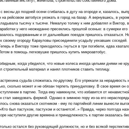
йственный институт, женитьба, строительство собственного дома.
с весны до поздней осени сгибалась в дугу на огороде и, казалось, вып
н на рейсовом автобусе уезжать в город на базар. А вернувшись, в укро
кладывала тысячу к тысяче. Немалую толику к ним добавлял и Виктор, 
Заработки у него неожиданно пресеклись прошлой осенью: в сумерки его 
азалось подорванным и от дальнейших поездок пришлось отказаться. Но 
 к своему огороду Карауловы присоединили усадьбу уехавших соседей. 
Теперь и Виктору тоже приходилось гнуться в три погибели, едва хватал
Потом в помощь легковушке пришлось купить микроавтобус.
обидным, когда убедился, что новые колеса иногда целыми днями не крут
ил строительный материал и нанял плотников ставить теплицу.
Застрехина судьба сложилась по-другому. Его упрекали за нерадивость и
ько, сколько может и не обязан терпеть принудиловку. В свое время он 
вступлении в партию. Тогда ему намекнули, что избавится от ненавистно
н стал заведовать фермой. Однако в зимнюю пору из-за его нераспоряди
лось снова оказаться скотником - ему по партийной линии вынесли выгов
«Кто был пастухом, пастухом и останется!..» Правда, через полгода наз
коре наступили другие времена и принадлежность к партии оказалась бес
 только остался без руководящей должности, но и без всякой перспектив