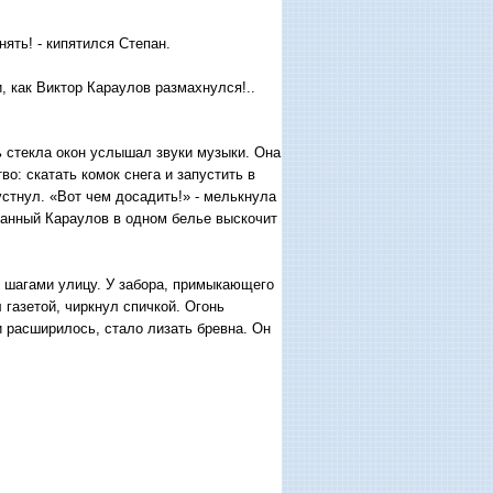
ять! - кипятился Степан.
, как Виктор Караулов размахнулся!..
 стекла окон услышал звуки музыки. Она
: скатать комок снега и запустить в
устнул. «Вот чем досадить!» - мелькнула
уганный Караулов в одном белье выскочит
л шагами улицу. У забора, примыкающего
азетой, чиркнул спичкой. Огонь
и расширилось, стало лизать бревна. Он