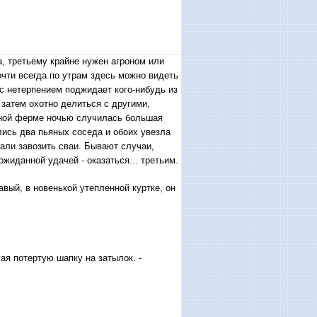
, третьему крайне нужен агроном или
чти всегда по утрам здесь можно видеть
с нетерпением поджидает кого-нибудь из
 затем охотно делиться с другими,
очной ферме ночью случилась большая
лись два пьяных соседа и обоих увезла
чали завозить сваи. Бывают случаи,
жиданной удачей - оказаться... третьим.
вый, в новенькой утепленной куртке, он
ая потертую шапку на затылок. -