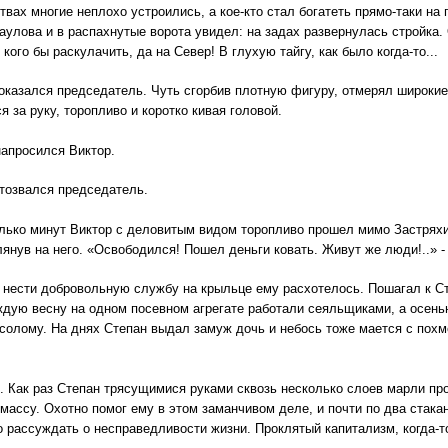
твах многие неплохо устроились, а кое-кто стал богатеть прямо-таки на
аулова и в распахнутые ворота увидел: на задах развернулась стройка.
т кого бы раскулачить, да на Север! В глухую тайгу, как было когда-то...
показался председатель. Чуть сгорбив плотную фигуру, отмерял широкие
я за руку, торопливо и коротко кивая головой.
 напросился Виктор.
 отозвался председатель.
лько минут Виктор с деловитым видом торопливо прошел мимо Застряхина
лянув на него. «Освободился! Пошел деньги ковать. Живут же люди!..» -
нести добровольную службу на крыльце ему расхотелось. Пошагал к Ст
ждую весну на одном посевном агрегате работали сеяльщиками, а осень
солому. На днях Степан выдал замуж дочь и небось тоже мается с похм
. Как раз Степан трясущимися руками сквозь несколько слоев марли пр
массу. Охотно помог ему в этом заманчивом деле, и почти по два стака
 рассуждать о несправедливости жизни. Проклятый капитализм, когда-